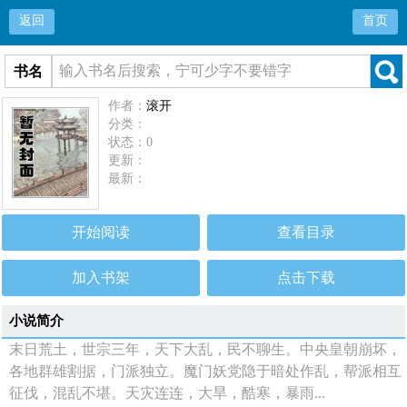
返回
首页
书名
作者：
滚开
分类：
状态：0
更新：
最新：
开始阅读
查看目录
加入书架
点击下载
小说简介
末日荒土，世宗三年，天下大乱，民不聊生。中央皇朝崩坏，
各地群雄割据，门派独立。魔门妖党隐于暗处作乱，帮派相互
征伐，混乱不堪。天灾连连，大旱，酷寒，暴雨...