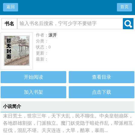
返回
首页
书名
作者：
滚开
分类：
状态：0
更新：
最新：
开始阅读
查看目录
加入书架
点击下载
小说简介
末日荒土，世宗三年，天下大乱，民不聊生。中央皇朝崩坏，
各地群雄割据，门派独立。魔门妖党隐于暗处作乱，帮派相互
征伐，混乱不堪。天灾连连，大旱，酷寒，暴雨...