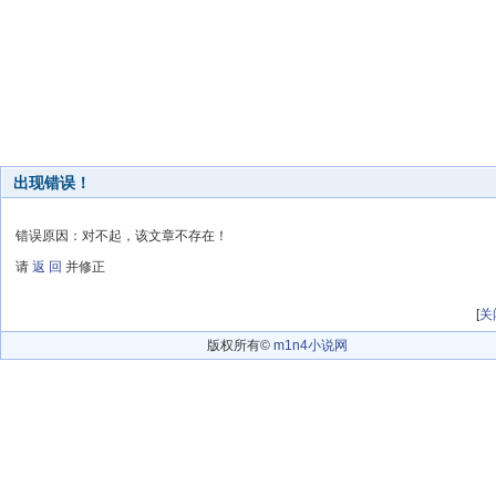
出现错误！
错误原因：对不起，该文章不存在！
请
返 回
并修正
[
关
版权所有©
m1n4小说网