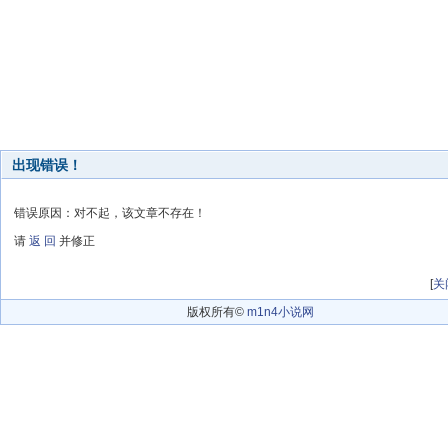
出现错误！
错误原因：对不起，该文章不存在！
请
返 回
并修正
[
关
版权所有©
m1n4小说网