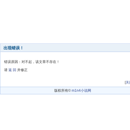
出现错误！
错误原因：对不起，该文章不存在！
请
返 回
并修正
[
关
版权所有©
m1n4小说网