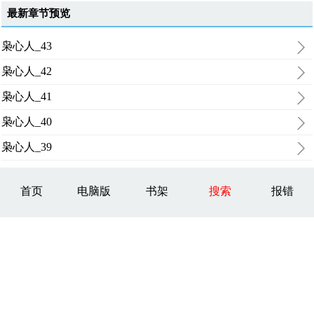
最新章节预览
枭心人_43
枭心人_42
枭心人_41
枭心人_40
枭心人_39
首页
电脑版
书架
搜索
报错