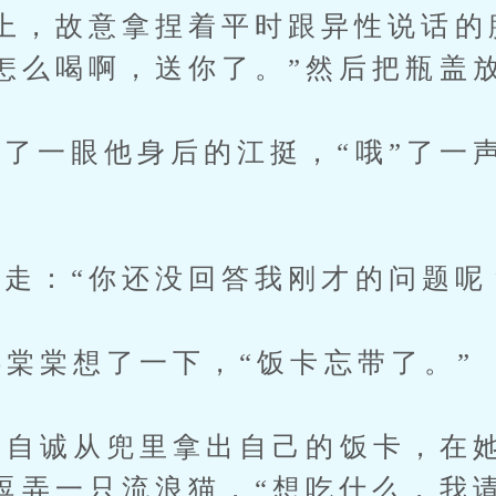
上，故意拿捏着平时跟异性说话的
怎么喝啊，送你了。”然后把瓶盖
一眼他身后的江挺，“哦”了一
：“你还没回答我刚才的问题呢
棠棠想了一下，“饭卡忘带了。”
自诚从兜里拿出自己的饭卡，在
逗弄一只流浪猫，“想吃什么，我请