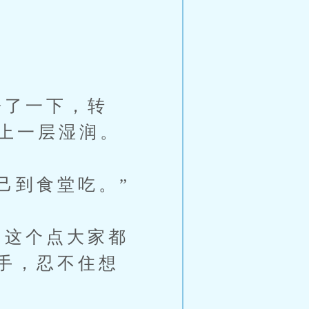
了一下，转
覆上一层湿润。
己到食堂吃。”
这个点大家都
手，忍不住想