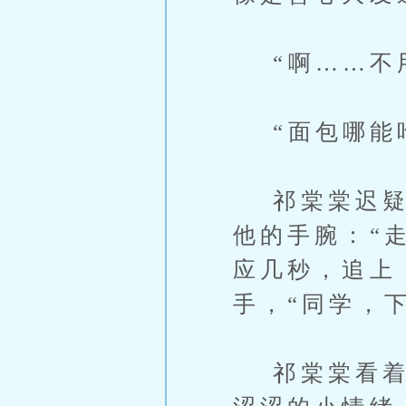
“啊……不
“面包哪能吃
祁棠棠迟疑着
他的手腕：“
应几秒，追上
手，“同学，
祁棠棠看着王