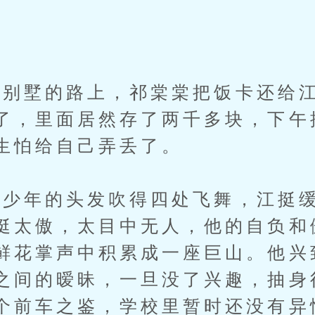
别墅的路上，祁棠棠把饭卡还给江
了，里面居然存了两千多块，下午
生怕给自己弄丢了。
年的头发吹得四处飞舞，江挺缓
挺太傲，太目中无人，他的自负和
鲜花掌声中积累成一座巨山。他兴
之间的暧昧，一旦没了兴趣，抽身
个前车之鉴，学校里暂时还没有异