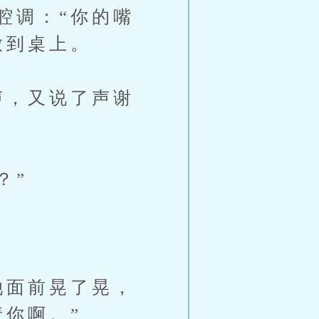
腔调：“你的嘴
放到桌上。
声，又说了声谢
？”
她面前晃了晃，
你啊。”