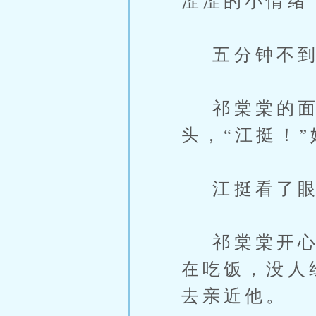
涩涩的小情绪
五分钟不到
祁棠棠的面
头，“江挺！
江挺看了眼她
祁棠棠开心地
在吃饭，没人
去亲近他。