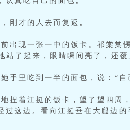
，认真吃自己的面包。
，刚才的人去而复返。
前出现一张一中的饭卡。祁棠棠愣
”她站了起来，眼睛瞬间亮了，还
手里吃到一半的面包，说：“自
捏着江挺的饭卡，望了望四周，
经过这边。看向江挺垂在大腿边的