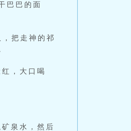
干巴巴的面
尺，把走神的祁
。
红，大口喝
矿泉水，然后