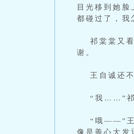
目光移到她脸
都碰过了，我
祁棠棠又看了
谢。
王自诚还不走
“我……”祁
“哦——”王
像是善心大发