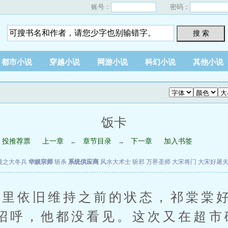
账号：
密码：
搜 索
都市小说
穿越小说
网游小说
科幻小说
其他小说
饭卡
投推荐票
上一章
章节目录
下一章
加入书签
←
→
漫之大冬兵
华娱宗师
斩杀
系统供应商
风水大术士
斩邪
万界圣师
大宋将门
大宋好屠
依旧维持之前的状态，祁棠棠好
招呼，他都没看见。这次又在超市