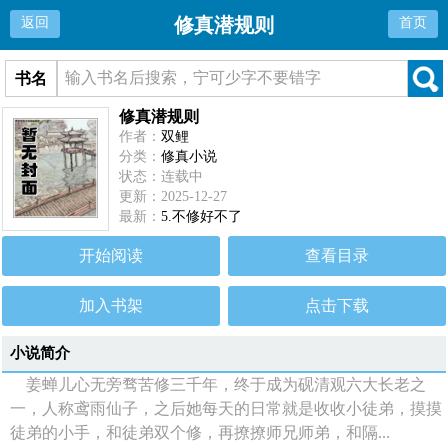
修真潜规则
返回
首页
书名
修真潜规则
作者：
双鲤
分类：
修真小说
状态：连载中
更新：2025-12-27
最新：
5.不修好不了
开始阅读
查看目录
加入书架
点击下载
小说简介
姜蝉儿心无旁骛苦修三千年，终于成为砚清观六大长老之
一，人称鸢雨仙子，之后她每天的日常就是收收小徒弟，摸摸
徒弟的小手，和徒弟双个修，再撩撩师兄师弟，和隔...