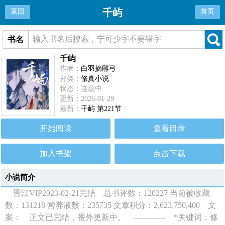
千屿
返回
首页
书名
千屿
作者：
白羽摘雕弓
分类：
修真小说
状态：连载中
更新：2026-01-29
最新：
千屿 第221节
开始阅读
查看目录
加入书架
点击下载
小说简介
晋江VIP2023-02-21完结 总书评数：120227 当前被收藏
数：131218 营养液数：235735 文章积分：2,623,750,400 文
案： 正文已完结，番外更新中。 ———— *关键词：修