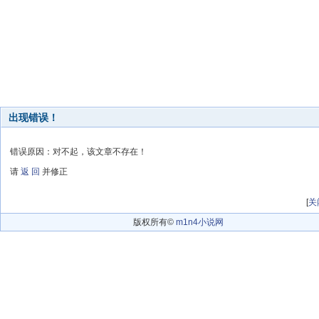
出现错误！
错误原因：对不起，该文章不存在！
请
返 回
并修正
[
关
版权所有©
m1n4小说网