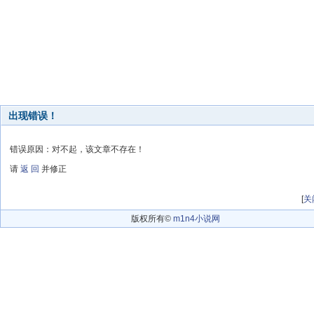
出现错误！
错误原因：对不起，该文章不存在！
请
返 回
并修正
[
关
版权所有©
m1n4小说网