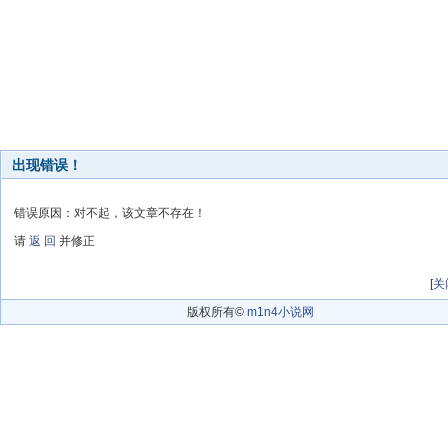
出现错误！
错误原因：对不起，该文章不存在！
请
返 回
并修正
[
关
版权所有©
m1n4小说网